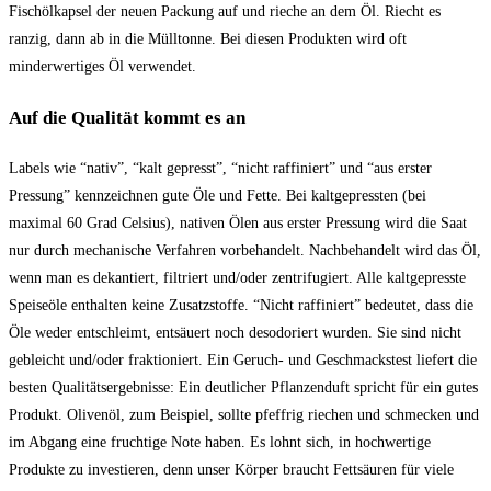
Fischölkapsel der neuen Packung auf und rieche an dem Öl. Riecht es
ranzig, dann ab in die Mülltonne. Bei diesen Produkten wird oft
minderwertiges Öl verwendet.
Auf die Qualität kommt es an
Labels wie “nativ”, “kalt gepresst”, “nicht raffiniert” und “aus erster
Pressung” kennzeichnen gute Öle und Fette. Bei kaltgepressten (bei
maximal 60 Grad Celsius), nativen Ölen aus erster Pressung wird die Saat
nur durch mechanische Verfahren vorbehandelt. Nachbehandelt wird das Öl,
wenn man es dekantiert, filtriert und/oder zentrifugiert. Alle kaltgepresste
Speiseöle enthalten keine Zusatzstoffe. “Nicht raffiniert” bedeutet, dass die
Öle weder entschleimt, entsäuert noch desodoriert wurden. Sie sind nicht
gebleicht und/oder fraktioniert. Ein Geruch- und Geschmackstest liefert die
besten Qualitätsergebnisse: Ein deutlicher Pflanzenduft spricht für ein gutes
Produkt. Olivenöl, zum Beispiel, sollte pfeffrig riechen und schmecken und
im Abgang eine fruchtige Note haben. Es lohnt sich, in hochwertige
Produkte zu investieren, denn unser Körper braucht Fettsäuren für viele