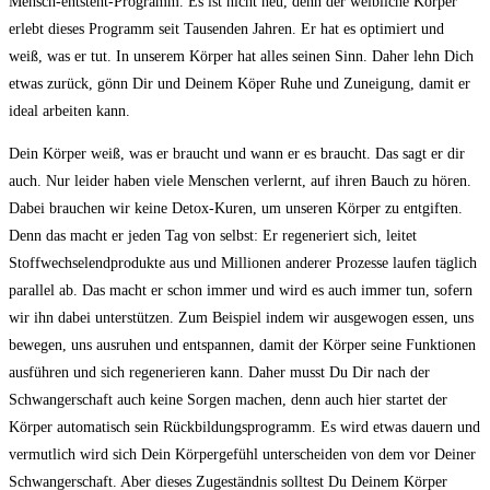
Mensch-entsteht-Programm. Es ist nicht neu, denn der weibliche Körper
erlebt dieses Programm seit Tausenden Jahren. Er hat es optimiert und
weiß, was er tut. In unserem Körper hat alles seinen Sinn. Daher lehn Dich
etwas zurück, gönn Dir und Deinem Köper Ruhe und Zuneigung, damit er
ideal arbeiten kann.
Dein Körper weiß, was er braucht und wann er es braucht. Das sagt er dir
auch. Nur leider haben viele Menschen verlernt, auf ihren Bauch zu hören.
Dabei brauchen wir keine Detox-Kuren, um unseren Körper zu entgiften.
Denn das macht er jeden Tag von selbst: Er regeneriert sich, leitet
Stoffwechselendprodukte aus und Millionen anderer Prozesse laufen täglich
parallel ab. Das macht er schon immer und wird es auch immer tun, sofern
wir ihn dabei unterstützen. Zum Beispiel indem wir ausgewogen essen, uns
bewegen, uns ausruhen und entspannen, damit der Körper seine Funktionen
ausführen und sich regenerieren kann. Daher musst Du Dir nach der
Schwangerschaft auch keine Sorgen machen, denn auch hier startet der
Körper automatisch sein Rückbildungsprogramm. Es wird etwas dauern und
vermutlich wird sich Dein Körpergefühl unterscheiden von dem vor Deiner
Schwangerschaft. Aber dieses Zugeständnis solltest Du Deinem Körper